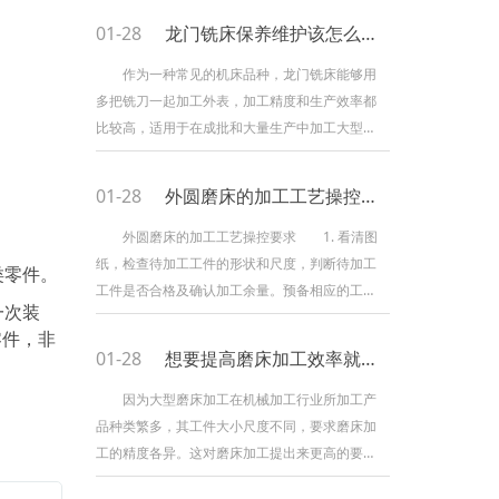
哪里出了问题。 1 把所有刀柄，索帽整理洁
01-28
龙门铣床保养维护该怎么做？
净。在用百分表打一下跳动量，跳动值在0.005，
这个问题处理了来处理第下一个问题。 2 看
作为一种常见的机床品种，龙门铣床能够用
夾具规划定位合不合理。做CNC都知道夹具规划
多把铣刀一起加工外表，加工精度和生产效率都
不合理是做不出好的品质来的。建议夹具做成汽
比较高，适用于在成批和大量生产中加工大型工
动
件的平面和斜面。为了确保龙门铣床的性，运用
者需要对其进行必要的保护保养，而关于龙门铣
01-28
外圆磨床的加工工艺操控要求
床的保护保养能够分为以下几步：清洁、光滑、
扭紧、调整以及防腐，其间： 1、清洁：拆卸
外圆磨床的加工工艺操控要求 1. 看清图
清洗龙门铣床各部油毛毡垫，擦洗各滑动面和导
纸，检查待加工工件的形状和尺度，判断待加工
类零件。
轨面、擦洗工作台及横向、升降丝杆、擦洗走刀
工件是否合格及确认加工余量。预备相应的工
一次装
传动组织及刀架；
具、量具、夹具，量具要校对准。 2. 依据工
零件，非
件余量和工艺要求合理选取加工工艺及加工设备
01-28
想要提高磨床加工效率就需满足这三点
（设备精度）。 3. 依据工件形状和工艺合理
选取工件的装夹方式和工艺基准。 4. *装夹，
因为大型磨床加工在机械加工行业所加工产
先要将*孔内清理干净，涂上润滑脂，*孔角度触
品种类繁多，其工件大小尺度不同，要求磨床加
摸面积85%以上，如触摸面过小，找自己的主管
工的精度各异。这对磨床加工提出来更高的要
求，因而，有必要满足三大要求来进步磨床加工